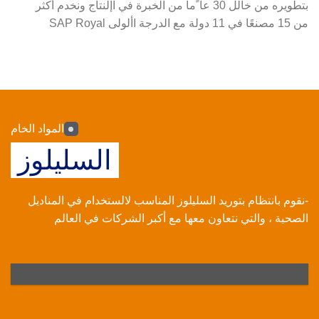
بتطويره من خالل 30 عا ًما من الخبرة في اإلنتاج ونخدم أكثر
من 15 مصنعًا في 11 دولة مع الدرجة األولى SAP Royal
المواد الخام
السليلوز
-نقوم بانتظام بتوريد السليلوز المناسب لالستخدام في المناديل
الصحية ، والتي نتعاون معها مع أكبر الشركات في العالم