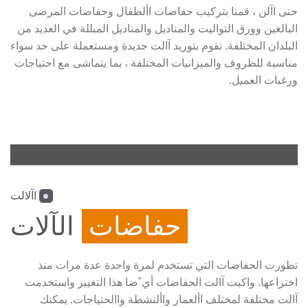
حتى اآلن ، قمنا بتركيب حفاضات األطفال وحفاضات المرضى
البالغين وورق التواليت والمناديل والمناديل المبللة في العديد من
البلدان المختلفة. نقوم بتوريد آالت جديدة ومستعملة على حد سواء
مناسبة للظروف والميزانيات المختلفة ، بما يتماشى مع احتياجات
ورغبات العميل.
اآلالت
حفاضات
الآلات
تطورت الحفاضات التي تستخدم لمرة واحدة عدة مرات منذ
اختراعها. واكبت آالت الحفاضات أي ًضا هذا التغيير واستخدمت
آالت مختلفة لمختلف األعمار واألنشطة واالحتياجات. يمكنك