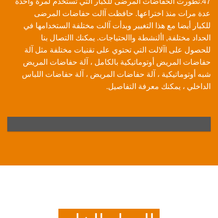
47.تطورت الحفاضات المرضى للكبار التي تستخدم لمرة واحدة
عدة مرات منذ اختراعها. حافظت آالت حفاضات المرضى
للكبار أيضا مع هذا التغيير وبدأت آالت مختلفة الستخدامها في
الحداد مختلفة, األنشطة واالحتياجات. يمكنك االتصال بنا
للحصول على اآلالت التي تحتوي على تقنيات مختلفة مثل آلة
حفاضات المريض أوتوماتيكية بالكامل ، آلة حفاضات المريض
شبه أوتوماتيكية ، آلة حفاضات المريض ، آلة حفاضات اللباس
الداخلي ، يمكنك معرفة التفاصيل.