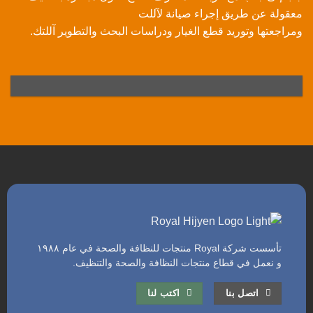
معقولة عن طريق إجراء صيانة لآللت
ومراجعتها وتوريد قطع الغيار ودراسات البحث والتطوير آللتك.
تأسست شركة Royal منتجات للنظافة والصحة في عام ١٩٨٨
و نعمل في قطاع منتجات النظافة والصحة والتنظيف.
اتصل بنا
اكتب لنا