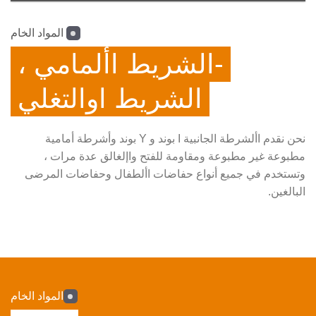
المواد الخام
-الشريط األمامي ،
الشريط اوالتغلي
نحن نقدم األشرطة الجانبية I بوند و Y بوند وأشرطة أمامية
مطبوعة غير مطبوعة ومقاومة للفتح واإلغالق عدة مرات ،
وتستخدم في جميع أنواع حفاضات األطفال وحفاضات المرضى
البالغين.
المواد الخام