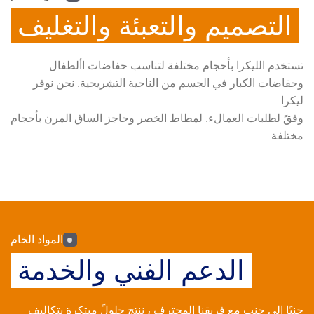
التصميم والتعبئة والتغليف
تستخدم الليكرا بأحجام مختلفة لتناسب حفاضات األطفال
وحفاضات الكبار في الجسم من الناحية التشريحية. نحن نوفر
ليكرا
وفقً لطلبات العمالء. لمطاط الخصر وحاجز الساق المرن بأحجام
مختلفة
المواد الخام
الدعم الفني والخدمة
جنبًا إلى جنب مع فريقنا المحترف ، ننتج حلولً مبتكرة بتكاليف